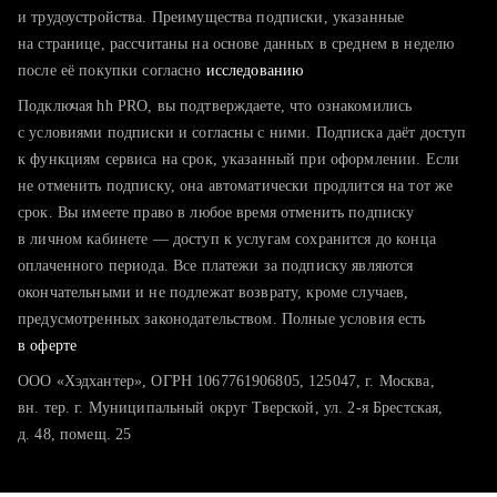
тратите много времени на поиск и вручную поднимаете
и трудоустройства. Преимущества подписки, указанные
резюме
на странице, рассчитаны на основе данных в среднем в неделю
после её покупки согласно
хотите сравнить себя с конкурентами и оценить шансы
исследованию
Подключая hh PRO, вы подтверждаете, что ознакомились
с условиями подписки и согласны с ними. Подписка даёт доступ
к функциям сервиса на срок, указанный при оформлении. Если
не отменить подписку, она автоматически продлится на тот же
срок. Вы имеете право в любое время отменить подписку
в личном кабинете — доступ к услугам сохранится до конца
оплаченного периода. Все платежи за подписку являются
окончательными и не подлежат возврату, кроме случаев,
предусмотренных законодательством. Полные условия есть
в оферте
ООО «Хэдхантер», ОГРН 1067761906805, 125047, г. Москва,
вн. тер. г. Муниципальный округ Тверской, ул. 2-я Брестская,
д. 48, помещ. 25