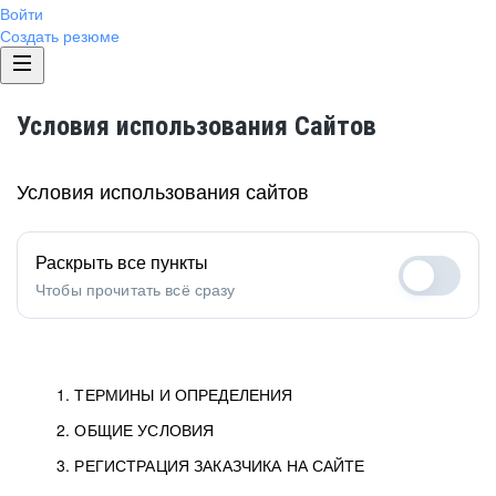
Войти
Создать резюме
Условия использования Сайтов
Условия использования сайтов
Раскрыть все пункты
Чтобы прочитать всё сразу
1. ТЕРМИНЫ И ОПРЕДЕЛЕНИЯ
2. ОБЩИЕ УСЛОВИЯ
1.1. Хэдхантер
исполнитель, юридическое
лицо ООО «Хэдхантер», ИНН
Условия определяют отношения между Заказчиками,
3. РЕГИСТРАЦИЯ ЗАКАЗЧИКА НА САЙТЕ
7718620740, адрес: 125047,
Пользователями и Хэдхантер.