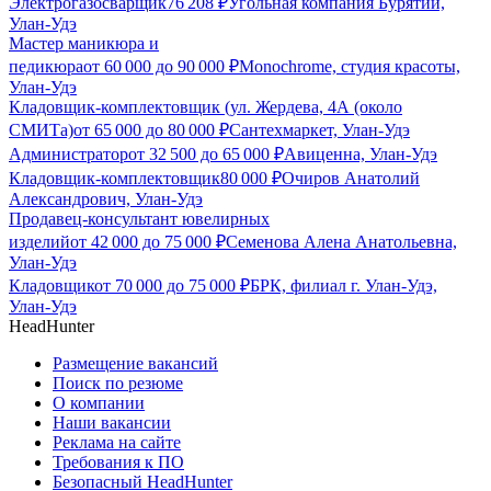
Электрогазосварщик
76 208
₽
Угольная компания Бурятии,
Улан-Удэ
Мастер маникюра и
педикюра
от
60 000
до
90 000
₽
Monochrome, студия красоты,
Улан-Удэ
Кладовщик-комплектовщик (ул. Жердева, 4А (около
СМИТа)
от
65 000
до
80 000
₽
Сантехмаркет, Улан-Удэ
Администратор
от
32 500
до
65 000
₽
Авиценна, Улан-Удэ
Кладовщик-комплектовщик
80 000
₽
Очиров Анатолий
Александрович, Улан-Удэ
Продавец-консультант ювелирных
изделий
от
42 000
до
75 000
₽
Семенова Алена Анатольевна,
Улан-Удэ
Кладовщик
от
70 000
до
75 000
₽
БРК, филиал г. Улан-Удэ,
Улан-Удэ
HeadHunter
Размещение вакансий
Поиск по резюме
О компании
Наши вакансии
Реклама на сайте
Требования к ПО
Безопасный HeadHunter