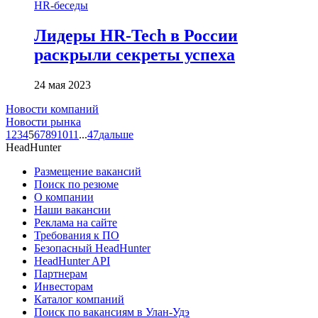
HR-беседы
Лидеры HR-Tech в России
раскрыли секреты успеха
24 мая 2023
Новости компаний
Новости рынка
1
2
3
4
5
6
7
8
9
10
11
...
47
дальше
HeadHunter
Размещение вакансий
Поиск по резюме
О компании
Наши вакансии
Реклама на сайте
Требования к ПО
Безопасный HeadHunter
HeadHunter API
Партнерам
Инвесторам
Каталог компаний
Поиск по вакансиям в Улан-Удэ