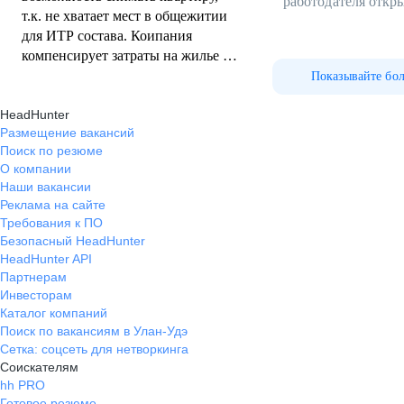
работодателя откр
т.к. не хватает мест в общежитии
для ИТР состава. Коипания
компенсирует затраты на жилье в
полном обьеме и без задержек. Нет
Показывайте бо
задержек по заработной плате, но
HeadHunter
ее как и аванс выплачивают
Размещение вакансий
раньше, чем обозначено в
Поиск по резюме
договоре.
О компании
Наши вакансии
Реклама на сайте
Требования к ПО
Безопасный HeadHunter
HeadHunter API
Партнерам
Инвесторам
Каталог компаний
Поиск по вакансиям в Улан-Удэ
Сетка: соцсеть для нетворкинга
Соискателям
hh PRO
Готовое резюме