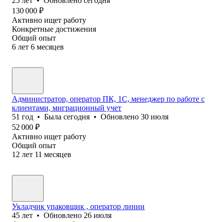
25
лет
•
Обновлено
сегодня
130 000
₽
Активно ищет работу
Конкретные достижения
Общий опыт
6
лет
6
месяцев
Администратор, оператор ПК, 1С, менеджер по работе с
клиентами, миграционный учет
51
год
•
Была
сегодня
•
Обновлено
30 июля
52 000
₽
Активно ищет работу
Общий опыт
12
лет
11
месяцев
Укладчик упаковщик , оператор линии
45
лет
•
Обновлено
26 июля