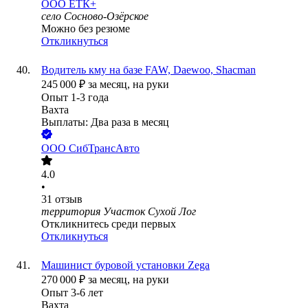
ООО
ЕТК+
село Сосново-Озёрское
Можно без резюме
Откликнуться
Водитель кму на базе FAW, Daewoo, Shacman
245 000
₽
за месяц,
на руки
Опыт 1-3 года
Вахта
Выплаты: Два раза в месяц
ООО
СибТрансАвто
4.0
•
31
отзыв
территория Участок Сухой Лог
Откликнитесь среди первых
Откликнуться
Машинист буровой установки Zega
270 000
₽
за месяц,
на руки
Опыт 3-6 лет
Вахта