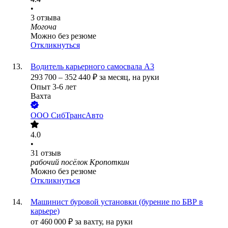
•
3
отзыва
Могоча
Можно без резюме
Откликнуться
Водитель карьерного самосвала А3
293 700
–
352 440
₽
за месяц,
на руки
Опыт 3-6 лет
Вахта
ООО
СибТрансАвто
4.0
•
31
отзыв
рабочий посёлок Кропоткин
Можно без резюме
Откликнуться
Машинист буровой установки (бурение по БВР в
карьере)
от
460 000
₽
за вахту,
на руки