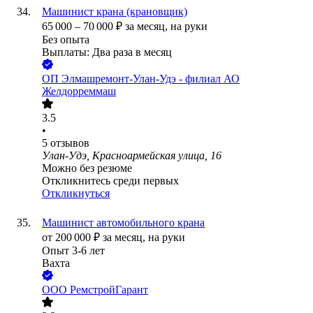
Машинист крана (крановщик)
65 000
–
70 000
₽
за месяц,
на руки
Без опыта
Выплаты: Два раза в месяц
ОП Элмашремонт-Улан-Удэ - филиал АО
Желдорреммаш
3.5
•
5
отзывов
Улан-Удэ, Красноармейская улица, 16
Можно без резюме
Откликнитесь среди первых
Откликнуться
Машинист автомобильного крана
от
200 000
₽
за месяц,
на руки
Опыт 3-6 лет
Вахта
ООО
РемстройГарант