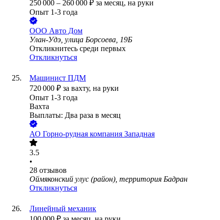
250 000
–
260 000
₽
за месяц,
на руки
Опыт 1-3 года
ООО
Авто Дом
Улан-Удэ, улица Борсоева, 19Б
Откликнитесь среди первых
Откликнуться
Машинист ПДМ
720 000
₽
за вахту,
на руки
Опыт 1-3 года
Вахта
Выплаты: Два раза в месяц
АО
Горно-рудная компания Западная
3.5
•
28
отзывов
Оймяконский улус (район), территория Бадран
Откликнуться
Линейный механик
100 000
₽
за месяц,
на руки