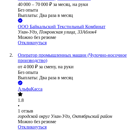
40 000
–
70 000
₽
за месяц,
на руки
Без опыта
Выплаты: Два раза в месяц
ООО
Байкальский Текстильный Комбинат
Улан-Удэ, Покровская улица, 33Аблок4
Можно без резюме
Откликнуться
Оператор промышленных машин (Чулочно-носочное
производство)
от
4 000
₽
за смену,
на руки
Без опыта
Выплаты: Два раза в месяц
АльфаКасса
1.8
•
1
отзыв
городской округ Улан-Удэ, Октябрьский район
Можно без резюме
Откликнуться