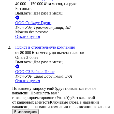
40 000
–
150 000
₽
за месяц,
на руки
Без опыта
Выплаты: Два раза в месяц
ООО
Сибхаус Групп
Улан-Удэ, Трактовая улица, 1к7
Можно без резюме
Откликнуться
Юрист в строительную компанию
от
80 000
₽
за месяц,
до вычета налогов
Опыт 3-6 лет
Выплаты: Два раза в месяц
ООО
СЗ Байкал Плюс
Улан-Удэ, улица Бабушкина, 37А
Откликнуться
По вашему запросу ещё будут появляться новые
вакансии. Присылать вам?
инженер-проектировщик
Улан-Удэ
Без вакансий
от кадровых агентств
Ключевые слова в названии
вакансии, в названии компании и в описании вакансии
В мессенджер