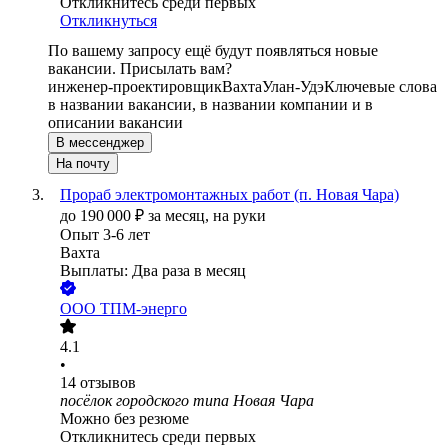
Откликнитесь среди первых
Откликнуться
По вашему запросу ещё будут появляться новые
вакансии. Присылать вам?
инженер-проектировщик
Вахта
Улан-Удэ
Ключевые слова
в названии вакансии, в названии компании и в
описании вакансии
В мессенджер
На почту
Прораб электромонтажных работ (п. Новая Чара)
до
190 000
₽
за месяц,
на руки
Опыт 3-6 лет
Вахта
Выплаты: Два раза в месяц
ООО
ТПM-энерго
4.1
•
14
отзывов
посёлок городского типа Новая Чара
Можно без резюме
Откликнитесь среди первых