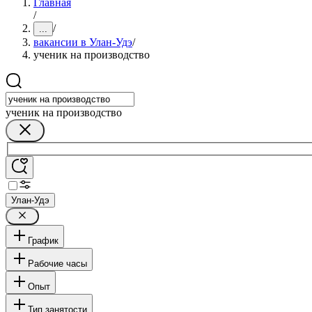
Главная
/
/
...
вакансии в Улан-Удэ
/
ученик на производство
ученик на производство
Улан-Удэ
График
Рабочие часы
Опыт
Тип занятости