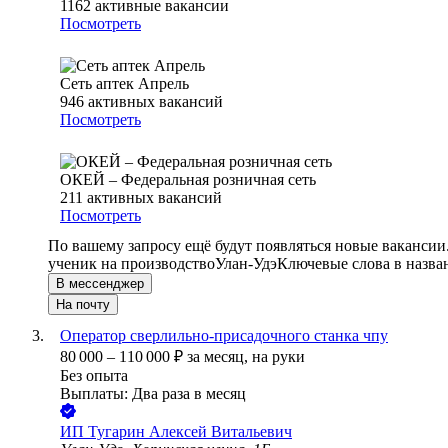
1162
активные вакансии
Посмотреть
Сеть аптек Апрель
946
активных вакансий
Посмотреть
ОКЕЙ – Федеральная розничная сеть
211
активных вакансий
Посмотреть
По вашему запросу ещё будут появляться новые вакансии
ученик на производство
Улан-Удэ
Ключевые слова в назва
В мессенджер
На почту
Оператор сверлильно-присадочного станка чпу
80 000
–
110 000
₽
за месяц,
на руки
Без опыта
Выплаты: Два раза в месяц
ИП
Тугарин Алексей Витальевич