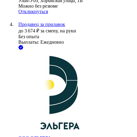
Улан-Удэ, Хоринская улица, 1Б
Можно без резюме
Откликнуться
Продавец за прилавок
до
3 674
₽
за смену,
на руки
Без опыта
Выплаты: Ежедневно