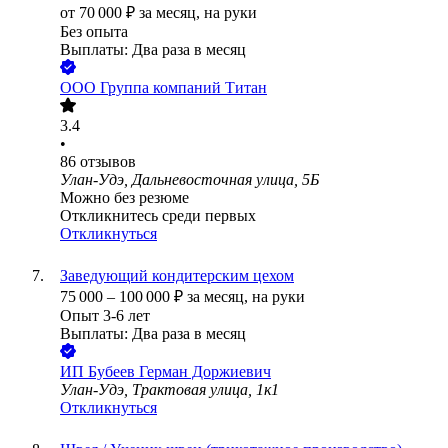
от
70 000
₽
за месяц,
на руки
Без опыта
Выплаты: Два раза в месяц
ООО
Группа компаний Титан
3.4
•
86
отзывов
Улан-Удэ, Дальневосточная улица, 5Б
Можно без резюме
Откликнитесь среди первых
Откликнуться
Заведующий кондитерским цехом
75 000
–
100 000
₽
за месяц,
на руки
Опыт 3-6 лет
Выплаты: Два раза в месяц
ИП
Бубеев Герман Доржиевич
Улан-Удэ, Трактовая улица, 1к1
Откликнуться